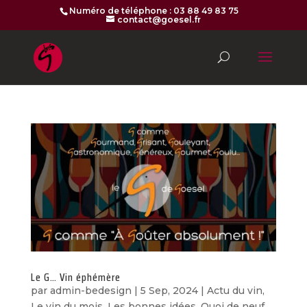
Numéro de téléphone : 03 88 49 83 75
contact@goesel.fr
Le G… Vin éphémère
par
admin-bedesign
|
5 Sep, 2024
|
Actu du vin
,
Le vin du mois
,
Les bonnes idées
,
Quoi de neuf